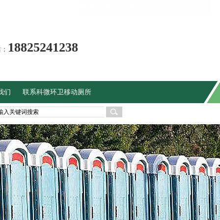
提供租赁流动厕所一站式服务
18825241238
话：
我们
联系科微环卫移动厕所